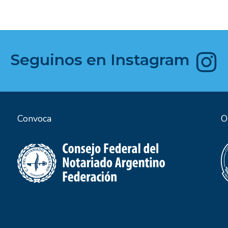
Seguinos en Instagram​
Convoca
O