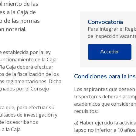
plimiento de las
es a la Caja de
to de las normas
Convocatoria
ón notarial.
Para integrar el Regi
de inspección vacant
Acceder
 establecida por la ley
funcionamiento de la Caja.
“la Caja deberá efectuar
s de la fiscalización de los
Condiciones para la ins
 las reglamentaciones. Dicha
ignados por el Consejo
Los aspirantes que deseen i
Inspectores deberán acomp
académicos que consideren 
ica que, para efectuar su
requisitos:
ultades de investigación y
de los escribanos
a) Haber ejercido la activid
a la Caja.
lapso no inferior a 10 años