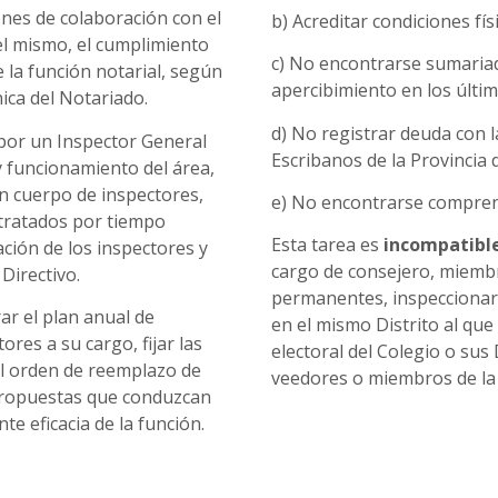
nes de colaboración con el
b) Acreditar condiciones físi
el mismo, el cumplimiento
c) No encontrarse sumaria
e la función notarial, según
apercibimiento en los últim
nica del Notariado.
d) No registrar deuda con l
por un Inspector General
Escribanos de la Provincia 
 y funcionamiento del área,
n cuerpo de inspectores,
e) No encontrarse comprend
tratados por tiempo
Esta tarea es
incompatibl
ación de los inspectores y
cargo de consejero, miembr
Directivo.
permanentes, inspeccionar 
ar el plan anual de
en el mismo Distrito al que 
ores a su cargo, fijar las
electoral del Colegio o sus
el orden de reemplazo de
veedores o miembros de la 
 propuestas que conduzcan
e eficacia de la función.