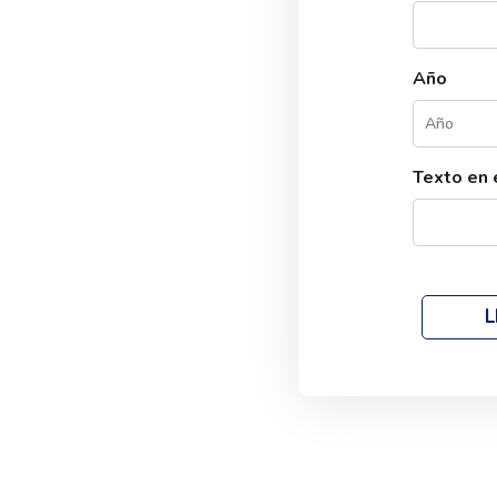
Año
Texto en 
L