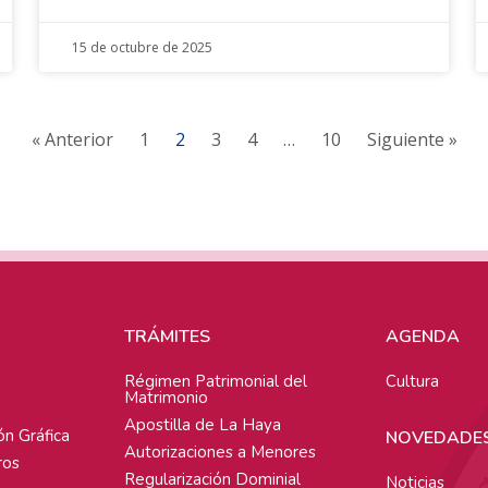
15 de octubre de 2025
« Anterior
1
2
3
4
…
10
Siguiente »
TRÁMITES
AGENDA
Régimen Patrimonial del
Cultura
Matrimonio
Apostilla de La Haya
ón Gráfica
NOVEDADE
Autorizaciones a Menores
ros
Regularización Dominial
Noticias