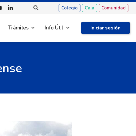
Colegio
Caja
Comunidad
Trámites
Info Útil
Iniciar sesión
ense