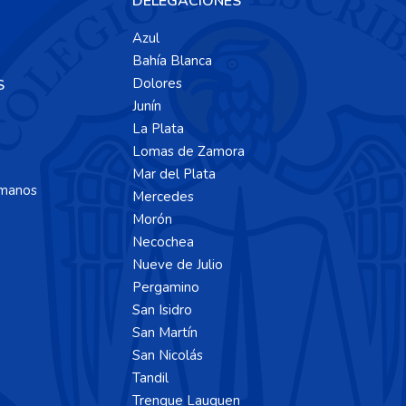
DELEGACIONES
Azul
Bahía Blanca
Dolores
S
Junín
La Plata
Lomas de Zamora
Mar del Plata
manos
Mercedes
Morón
Necochea
Nueve de Julio
Pergamino
San Isidro
San Martín
San Nicolás
Tandil
Trenque Lauquen