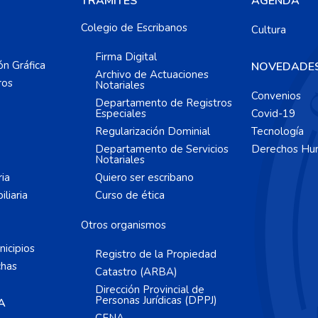
TRÁMITES
AGENDA
Colegio de Escribanos
Cultura
Firma Digital
ón Gráfica
NOVEDADE
Archivo de Actuaciones
ros
Notariales
Convenios
Departamento de Registros
Especiales
Covid-19
Regularización Dominial
Tecnología
Departamento de Servicios
Derechos Hu
Notariales
ria
Quiero ser escribano
liaria
Curso de ética
Otros organismos
icipios
Registro de la Propiedad
chas
Catastro (ARBA)
Dirección Provincial de
Personas Jurídicas (DPPJ)
A
CFNA