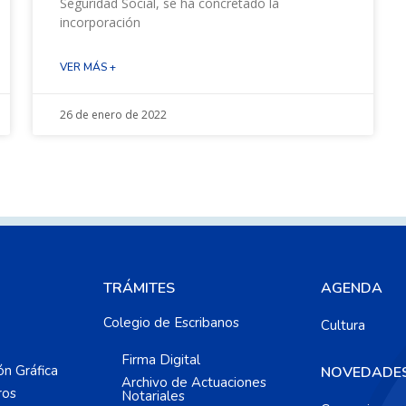
Seguridad Social, se ha concretado la
incorporación
VER MÁS +
26 de enero de 2022
TRÁMITES
AGENDA
Colegio de Escribanos
Cultura
Firma Digital
ón Gráfica
NOVEDADE
Archivo de Actuaciones
ros
Notariales