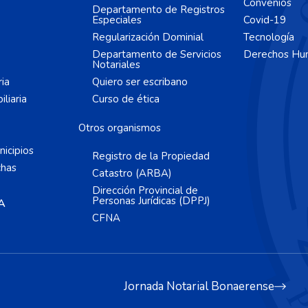
Convenios
Departamento de Registros
Especiales
Covid-19
Regularización Dominial
Tecnología
Departamento de Servicios
Derechos Hu
Notariales
ria
Quiero ser escribano
liaria
Curso de ética
Otros organismos
icipios
Registro de la Propiedad
chas
Catastro (ARBA)
Dirección Provincial de
Personas Jurídicas (DPPJ)
A
CFNA
Jornada Notarial Bonaerense