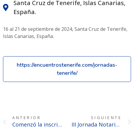
Santa Cruz de Tenerife, Islas Canarias,
España.
16 al 21 de septiembre de 2024, Santa Cruz de Tenerife,
Islas Canarias, España.
https://encuentrostenerife.com/jornadas-
tenerife/
ANTERIOR
SIGUIENTE
Comenzó la inscripción al llamado a Concurso de Oposición y Antecedentes para la provisión de titularidades de Registros de Escrituras Públicas
III Jornada Notarial Mendocina