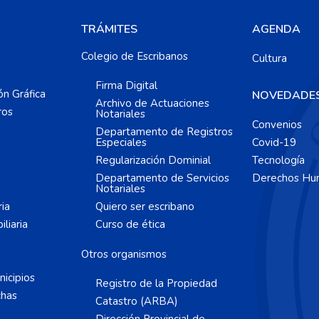
TRÁMITES
AGENDA
Colegio de Escribanos
Cultura
Firma Digital
ón Gráfica
NOVEDADE
Archivo de Actuaciones
ros
Notariales
Convenios
Departamento de Registros
Especiales
Covid-19
Regularización Dominial
Tecnología
Departamento de Servicios
Derechos Hu
Notariales
ria
Quiero ser escribano
liaria
Curso de ética
Otros organismos
icipios
Registro de la Propiedad
chas
Catastro (ARBA)