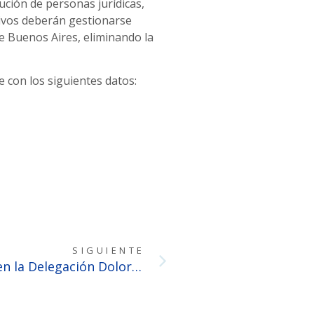
ución de personas jurídicas,
ativos deberán gestionarse
de Buenos Aires, eliminando la
e con los siguientes datos:
SIGUIENTE
Encuentro institucional en la Delegación Dolores: participación y diálogo con el notariado local