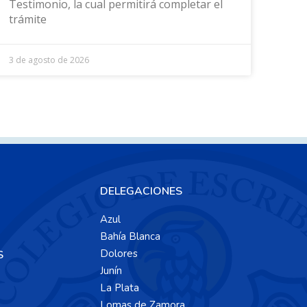
Testimonio, la cual permitirá completar el
trámite
3 de agosto de 2026
DELEGACIONES
Azul
Bahía Blanca
Dolores
S
Junín
La Plata
Lomas de Zamora