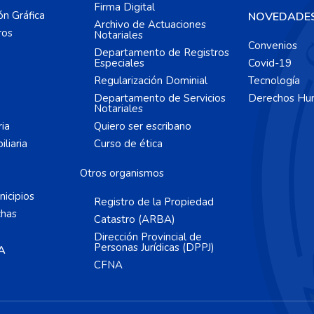
Firma Digital
ón Gráfica
NOVEDADE
Archivo de Actuaciones
ros
Notariales
Convenios
Departamento de Registros
Especiales
Covid-19
Regularización Dominial
Tecnología
Departamento de Servicios
Derechos Hu
Notariales
ria
Quiero ser escribano
liaria
Curso de ética
Otros organismos
icipios
Registro de la Propiedad
chas
Catastro (ARBA)
Dirección Provincial de
Personas Jurídicas (DPPJ)
A
CFNA